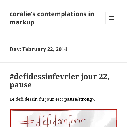
coralie's contemplations in
markup
MENU
AND
WIDGETS
Day:
February 22, 2014
#defidessinfevrier jour 22,
pause
Le
défi
dessin du jour est :
pause/strong>.