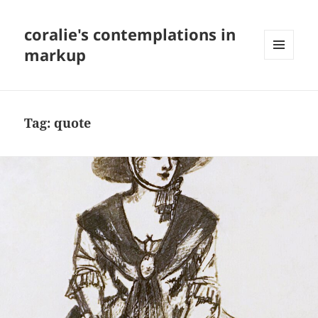
coralie's contemplations in
markup
MENU
AND
WIDGETS
Tag:
quote