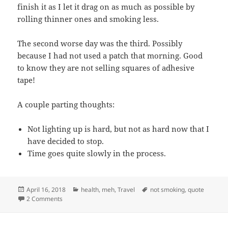
finish it as I let it drag on as much as possible by
rolling thinner ones and smoking less.
The second worse day was the third. Possibly
because I had not used a patch that morning. Good
to know they are not selling squares of adhesive
tape!
A couple parting thoughts:
Not lighting up is hard, but not as hard now that I
have decided to stop.
Time goes quite slowly in the process.
Posted
Categories
Tags
April 16, 2018
health
,
meh
,
Travel
not smoking
,
quote
on
on I want to break free
2 Comments