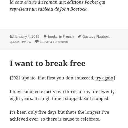
la couverture du roman aux éditions Pocket qui
représente un tableau de John Bostock.
Posted
Categories
Tags
January 4, 2019
books
,
in French
Gustave Flaubert
,
on
on Lecture : Madame Bovary (Gustave
quote
,
review
Leave a comment
I want to break free
[2021 update: if at first you don’t succeed,
try again
]
I have smoked exactly two thirds of my life: twenty-
eight years. It’s high time I stopped. So I stopped.
It’s been only five days but that’s the longest I’ve
achieved ever, so there is cause to celebrate.