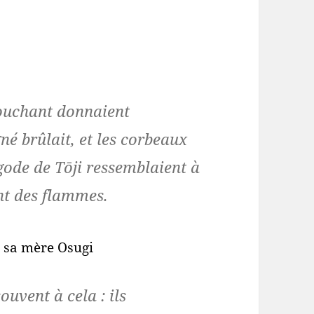
couchant donnaient
né brûlait, et les corbeaux
gode de Tōji ressemblaient à
nt des flammes.
t sa mère Osugi
uvent à cela : ils