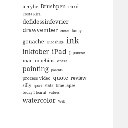
Brushpen
acrylic
card
Costa Rica
defidessinfevrier
drawvember
funny
ethics
ink
gouache
Hiroshige
inktober
iPad
Japanese
mac
moebius
opera
painting
parents
quote
review
process video
silly
stats
time lapse
sport
today I learnt
values
watercolor
Web