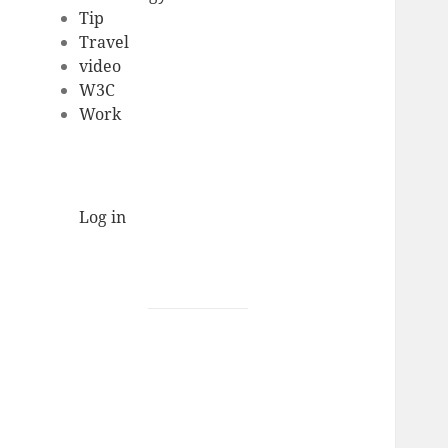
Tip
Travel
video
W3C
Work
Log in