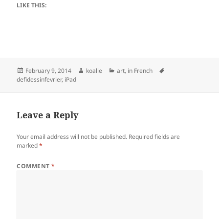
LIKE THIS:
Posted
Author
Categories
Tags
February 9, 2014
koalie
art
,
in French
on
defidessinfevrier
,
iPad
Leave a Reply
Your email address will not be published.
Required fields are
marked
*
COMMENT
*