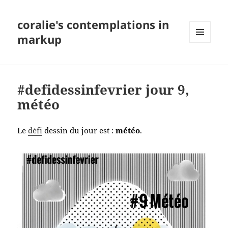
coralie's contemplations in
markup
MENU
AND
WIDGETS
#defidessinfevrier jour 9,
météo
Le
défi
dessin du jour est :
météo
.