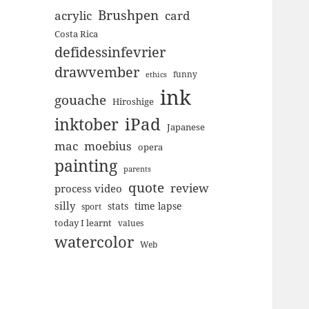
Brushpen
acrylic
card
Costa Rica
defidessinfevrier
drawvember
funny
ethics
ink
gouache
Hiroshige
inktober
iPad
Japanese
mac
moebius
opera
painting
parents
quote
review
process video
silly
stats
time lapse
sport
today I learnt
values
watercolor
Web