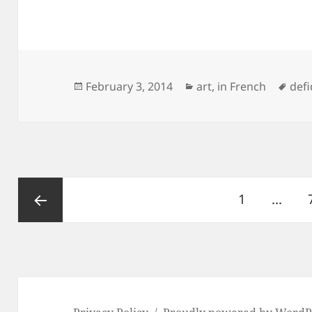
Posted
Categories
Tag
February 3, 2014
art
,
in French
defi
on
Posts
Page
1
…
pagination
Previous
page