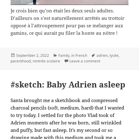
Je crois bien qu’on était les deux seuls adultes.
D’ailleurs on s’est naturellement arrêtés au trottoir
opposé à l’attroupement pour pas se mélanger aux
gamins, ce qui aurait pu filer la honte au nôtre !
Posted
Categories
Tags
September 2, 2022
Family
,
in French
adrien
,
lycée
,
on
on Rentrée épique au 
parenthood
,
rentrée scolaire
Leave a comment
#sketch: Baby Adrien asleep
Santa brought me a sketchbook and compressed
charcoal pencils (soft, medium, hard) that I wanted
to try today. I settled for the photo Vlad took of
Adrien moments after he was born, still wrinkled
and puffy, but fast asleep. It’s my second or so
drawing made with this medium and took me a