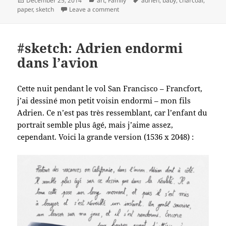
December 25, 2014
art
,
Family
adrien
,
baby
,
charcoal
,
on
on #sketch: Baby Adrien asleep
paper
,
sketch
Leave a comment
#sketch: Adrien endormi
dans l’avion
Cette nuit pendant le vol San Francisco – Francfort,
j’ai dessiné mon petit voisin endormi – mon fils
Adrien. Ce n’est pas très ressemblant, car l’enfant du
portrait semble plus âgé, mais j’aime assez,
cependant. Voici la grande version (1536 x 2048) :