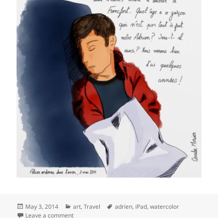
Posted
Categories
Tags
May 3, 2014
art
,
Travel
adrien
,
iPad
,
watercolor
on
on #sketch: Adrien endormi dans l’avion
Leave a comment