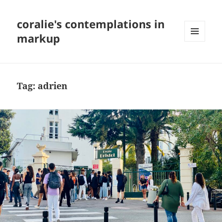
coralie's contemplations in
markup
MENU
AND
WIDGETS
Tag:
adrien