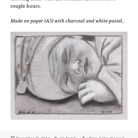
couple hours.
Made on paper (A5) with charcoal and white pastel.
.
Posted
Categories
Tags