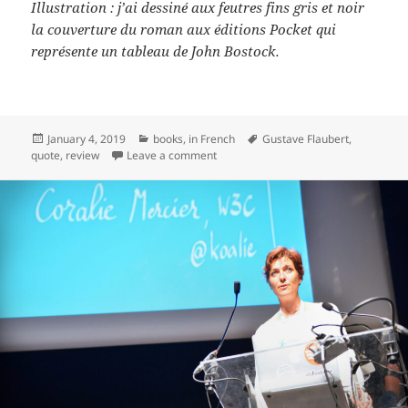
Illustration : j’ai dessiné aux feutres fins gris et noir
la couverture du roman aux éditions Pocket qui
représente un tableau de John Bostock.
Posted
Categories
Tags
January 4, 2019
books
,
in French
Gustave Flaubert
,
on
on Lecture : Madame Bovary (Gustave
quote
,
review
Leave a comment