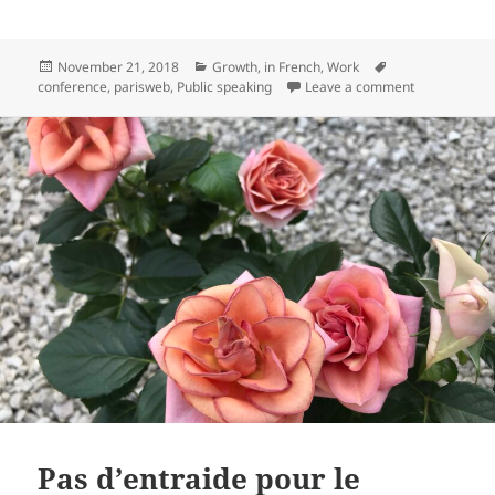
Posted
Categories
Tags
November 21, 2018
Growth
,
in French
,
Work
on
on Mes lightn
conference
,
parisweb
,
Public speaking
Leave a comment
Pas d’entraide pour le