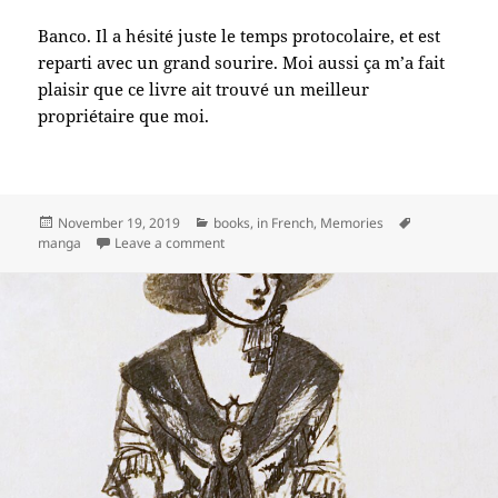
Banco. Il a hésité juste le temps protocolaire, et est
reparti avec un grand sourire. Moi aussi ça m’a fait
plaisir que ce livre ait trouvé un meilleur
propriétaire que moi.
Posted
Categories
Tags
November 19, 2019
books
,
in French
,
Memories
on
on Manga donné à un fan de BD
manga
Leave a comment