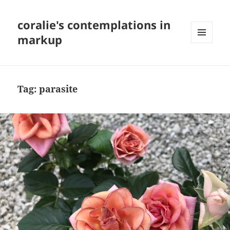
coralie's contemplations in
markup
MENU
AND
WIDGETS
Tag:
parasite