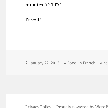
minutes à 210ºC.
Et voilà !
Posted
Categories
Ta
January 22, 2013
Food
,
in French
re
on
Privacy Policy
Proudly powered by WordP