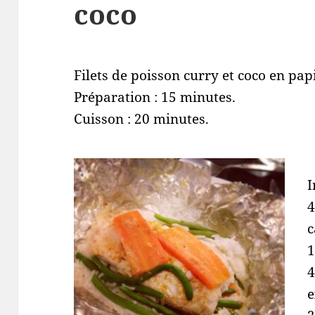
coco
Filets de poisson curry et coco en papi
Préparation : 15 minutes.
Cuisson : 20 minutes.
I
4
c
1
4
e