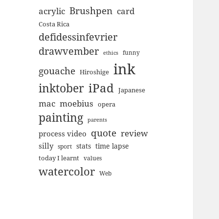
Brushpen
acrylic
card
Costa Rica
defidessinfevrier
drawvember
funny
ethics
ink
gouache
Hiroshige
inktober
iPad
Japanese
mac
moebius
opera
painting
parents
quote
review
process video
silly
stats
time lapse
sport
today I learnt
values
watercolor
Web