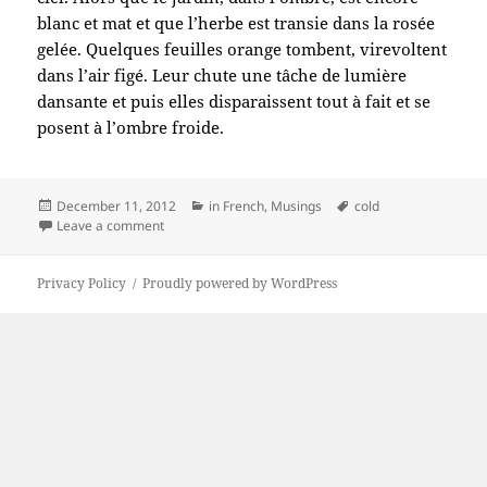
blanc et mat et que l’herbe est transie dans la rosée
gelée. Quelques feuilles orange tombent, virevoltent
dans l’air figé. Leur chute une tâche de lumière
dansante et puis elles disparaissent tout à fait et se
posent à l’ombre froide.
Posted
Categories
Tags
December 11, 2012
in French
,
Musings
cold
on
on Matin d’automne, le chaud et le froid
Leave a comment
Privacy Policy
Proudly powered by WordPress