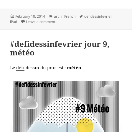
Posted
Categories
Tags
February 10, 2014
art
,
in French
defidessinfevrier
,
on
on #defidessinfevrier jour 10, slip
iPad
Leave a comment
#defidessinfevrier jour 9,
météo
Le
défi
dessin du jour est :
météo
.