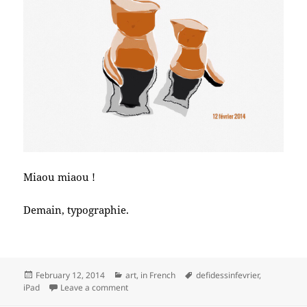
Miaou miaou !
Demain, typographie.
Posted
Categories
Tags
February 12, 2014
art
,
in French
defidessinfevrier
,
on
on #defidessinfevrier jour 12, animal
iPad
Leave a comment