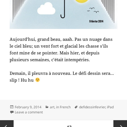
Aujourd’hui, grand beau, aaah. Pas un nuage dans
le ciel bleu; un vent fort et glacial les chasse s’ils
font mine de se pointer. Mais hier, et depuis
plusieurs semaines, c’était intempéries.
Demain, il pleuvra à nouveau. Le défi dessin sera…
slip ! Hu hu
Posted
Categories
Tags
February 9, 2014
art
,
in French
defidessinfevrier
,
iPad
on
on #defidessinfevrier jour 9, météo
Leave a comment
Posts
PAGE
43