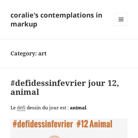
coralie's contemplations in
markup
MENU
AND
WIDGETS
Category:
art
#defidessinfevrier jour 12,
animal
Le
défi
dessin du jour est :
animal
.