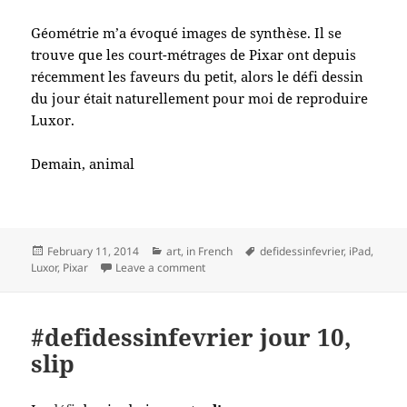
Géométrie m’a évoqué images de synthèse. Il se
trouve que les court-métrages de Pixar ont depuis
récemment les faveurs du petit, alors le défi dessin
du jour était naturellement pour moi de reproduire
Luxor.
Demain, animal
Posted
Categories
Tags
February 11, 2014
art
,
in French
defidessinfevrier
,
iPad
,
on
on #defidessinfevrier jour 11, géométri
Luxor
,
Pixar
Leave a comment
#defidessinfevrier jour 10,
slip