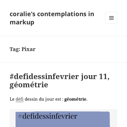
coralie's contemplations in
markup
MENU
AND
WIDGETS
Tag:
Pixar
#defidessinfevrier jour 11,
géométrie
Le
défi
dessin du jour est :
géométrie
.