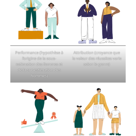
Performance (hypothèse à
Attribution (croyance que
l’origine de la sous-
la valeur des réussites varie
estimation des femmes et
selon le genre)
de la sur-estimation des
hommes)