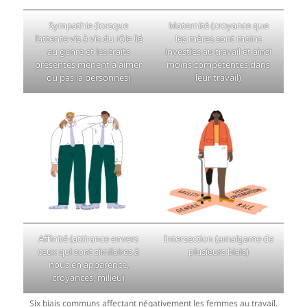
Sympathie (lorsque
Maternité (croyance que
l’attente vis à vis du rôle lié
les mères sont moins
au genre et les traits
investies au travail et ainsi
présentés mènent à aimer
moins compétentes dans
ou pas la personnes)
leur travail)
Affinité (attirance envers
Intersection (amalgame de
ceux qui sont similaires à
plusieurs biais)
nous en apparence,
croyances, milieu)
Six biais communs affectant négativement les femmes au travail.