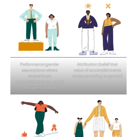
Performance (gender
Attribution (belief that
assumptions where
value of accomplishments
women’s are
varies according to gender)
underestimated and men’s
are overestimated)