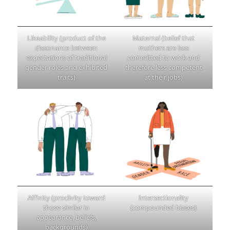
Likeability (product of the
Maternal (belief that
dissonance between
mothers are less
expectations of traditional
committed to work and
gender roles and exhibited
therefore less competent
traits)
at their jobs)
Affinity (proclivity toward
Intersectionality
those similar in
(compounded biases)
appearance, beliefs,
backgrounds)