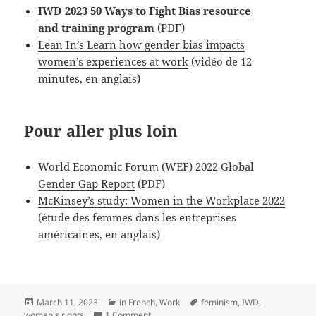
IWD 2023 50 Ways to Fight Bias resource
and training program
(PDF)
Lean In’s Learn how gender bias impacts
women’s experiences at work
(vidéo de 12
minutes, en anglais)
Pour aller plus loin
World Economic Forum (WEF) 2022 Global
Gender Gap Report
(PDF)
McKinsey’s study: Women in the Workplace 2022
(étude des femmes dans les entreprises
américaines, en anglais)
Posted
Categories
Tags
March 11, 2023
in French
,
Work
feminism
,
IWD
,
on
on Ces stéréotypes qui nuisent aux femme
women's rights
1 Comment