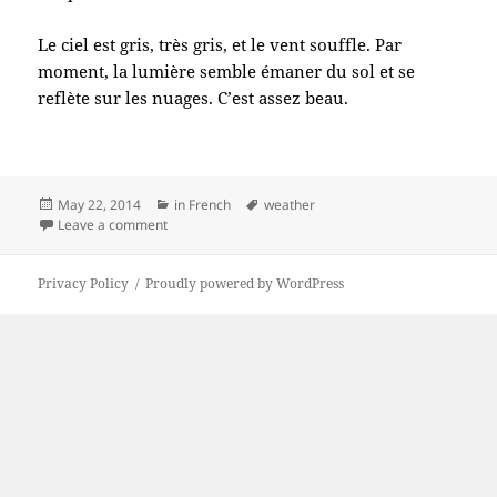
Le ciel est gris, très gris, et le vent souffle. Par
moment, la lumière semble émaner du sol et se
reflète sur les nuages. C’est assez beau.
Posted
Categories
Tags
May 22, 2014
in French
weather
on
on Drôle de temps
Leave a comment
Privacy Policy
Proudly powered by WordPress