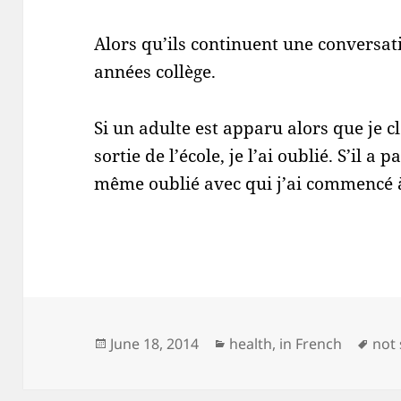
Alors qu’ils continuent une conversa
années collège.
Si un adulte est apparu alors que je cl
sortie de l’école, je l’ai oublié. S’il a pa
même oublié avec qui j’ai commencé à
Posted
Categories
Tag
June 18, 2014
health
,
in French
not
on