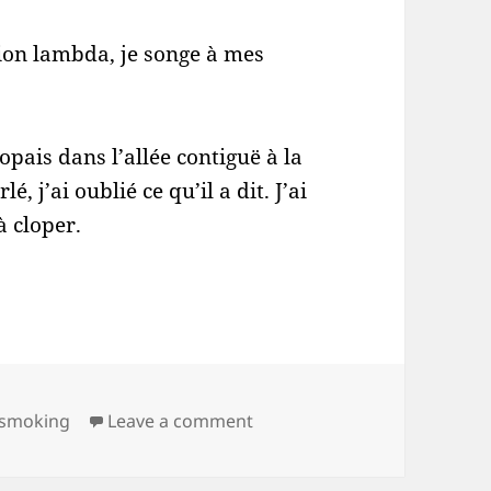
tion lambda, je songe à mes
opais dans l’allée contiguë à la
rlé, j’ai oublié ce qu’il a dit. J’ai
 cloper.
s
on Sur le terrain vague de l’a
 smoking
Leave a comment