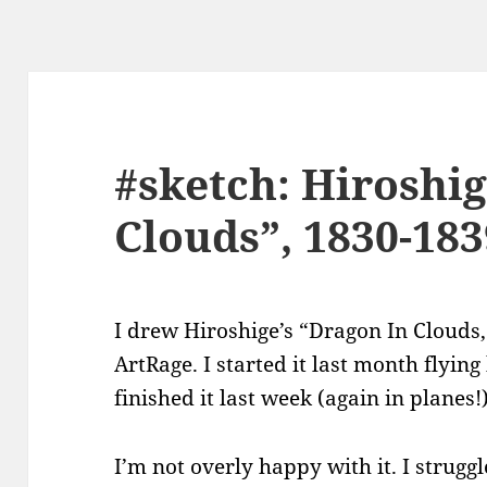
#sketch: Hiroshig
Clouds”, 1830-183
I drew Hiroshige’s “Dragon In Clouds,
ArtRage. I started it last month flyi
finished it last week (again in planes!
I’m not overly happy with it. I struggl