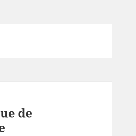
gue de
e