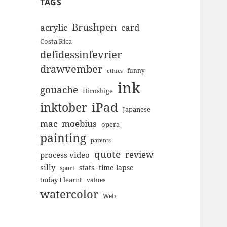
TAGS
Brushpen
acrylic
card
Costa Rica
defidessinfevrier
drawvember
funny
ethics
ink
gouache
Hiroshige
inktober
iPad
Japanese
mac
moebius
opera
painting
parents
quote
review
process video
silly
stats
time lapse
sport
today I learnt
values
watercolor
Web