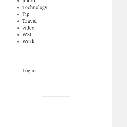
photo
Technology
Tip
Travel
video
W3C
Work
Log in