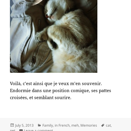
Voilà, c’est ainsi que je veux m’en souvenir.
Endormie dans une position comique, ses pattes
croisées, et semblant sourire.
Posted
Categories
Tags
July 5, 2013
Family
,
in French
,
meh
,
Memories
cat
,
on
on En mémoire d’Emu
pet
Leave a comment