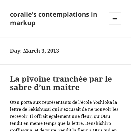
coralie's contemplations in
markup
MENU
AND
WIDGETS
Day:
March 3, 2013
La pivoine tranchée par le
sabre d’un maître
Otsū porta aux représentants de l’école Yoshioka la
lettre de Sekishūsai qui s’excusait de ne pouvoir les
recevoir. Il offrait également une fleur, qu’Otsū
tendit en même temps que la lettre. Denshishirō
s’offusqua, et dégoûté, rendit la fleur à Otsū qui en