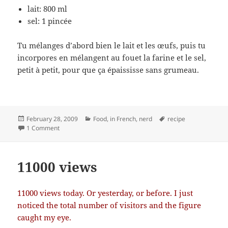
lait: 800 ml
sel: 1 pincée
Tu mélanges d’abord bien le lait et les œufs, puis tu
incorpores en mélangent au fouet la farine et le sel,
petit à petit, pour que ça épaississe sans grumeau.
Posted
Categories
Tags
February 28, 2009
Food
,
in French
,
nerd
recipe
on
on Crêpes: la technique de roulage évolue
1 Comment
11000 views
11000 views today. Or yesterday, or before. I just
noticed the total number of visitors and the figure
caught my eye.