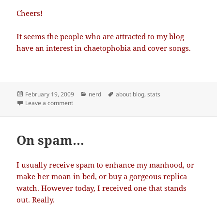
Cheers!
It seems the people who are attracted to my blog
have an interest in chaetophobia and cover songs.
Posted
Categories
Tags
February 19, 2009
nerd
about blog
,
stats
on
on 11000 views
Leave a comment
On spam…
I usually receive spam to enhance my manhood, or
make her moan in bed, or buy a gorgeous replica
watch. However today, I received one that stands
out. Really.