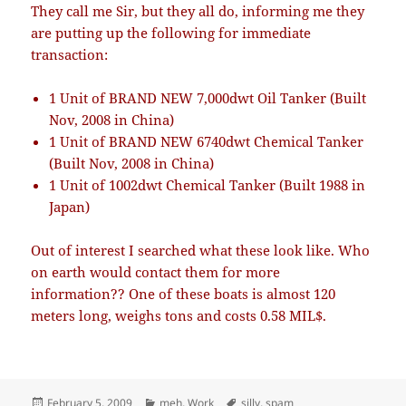
They call me Sir, but they all do, informing me they
are putting up the following for immediate
transaction:
1 Unit of BRAND NEW 7,000dwt Oil Tanker (Built
Nov, 2008 in China)
1 Unit of BRAND NEW 6740dwt Chemical Tanker
(Built Nov, 2008 in China)
1 Unit of 1002dwt Chemical Tanker (Built 1988 in
Japan)
Out of interest I searched what these look like. Who
on earth would contact them for more
information?? One of these boats is almost 120
meters long, weighs tons and costs 0.58 MIL$.
Posted
Categories
Tags
February 5, 2009
meh
,
Work
silly
,
spam