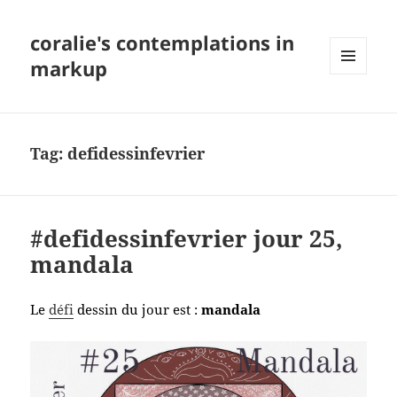
coralie's contemplations in
markup
MENU
AND
WIDGETS
Tag:
defidessinfevrier
#defidessinfevrier jour 25,
mandala
Le
défi
dessin du jour est :
mandala