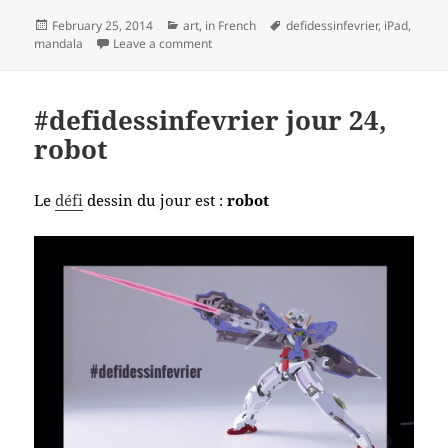
Posted
Categories
Tags
February 25, 2014
art
,
in French
defidessinfevrier
,
iPad
,
on
on #defidessinfevrier jour 25, mandala
mandala
Leave a comment
#defidessinfevrier jour 24,
robot
Le
défi
dessin du jour est :
robot