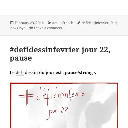
Posted
Categories
Tags
February 23, 2014
art
,
in French
defidessinfevrier
,
iPad
,
on
on #defidessinfevrier jour 23, couleur
Pink Floyd
Leave a comment
#defidessinfevrier jour 22,
pause
Le
défi
dessin du jour est :
pause/strong>.