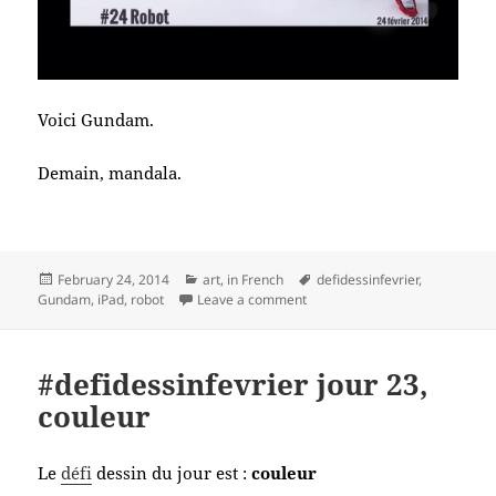
Voici Gundam.
Demain, mandala.
Posted
Categories
Tags
February 24, 2014
art
,
in French
defidessinfevrier
,
on
on #defidessinfevrier jour 24, 
Gundam
,
iPad
,
robot
Leave a comment
#defidessinfevrier jour 23,
couleur
Le
défi
dessin du jour est :
couleur